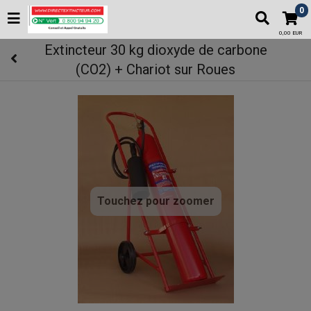
0
0,00 EUR
Extincteur 30 kg dioxyde de carbone
(CO2) + Chariot sur Roues
Touchez pour zoomer