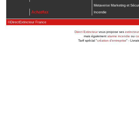
Metaverse Marketing et Sécur
Achat/fax
Incendie
©DirectExtincteur France
Direct Extincteur
vous propose ses
extincteur
mais également
alarme incendie
ou
co
Tarif spécial "
création d'entreprise
" - Livra