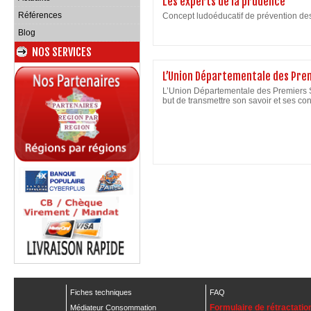
Les experts de la prudence
Références
Concept ludoéducatif de prévention de
Blog
NOS SERVICES
L’Union Départementale des Prem
L’Union Départementale des Premiers S
but de transmettre son savoir et ses c
Fiches techniques
FAQ
Formulaire de rétractatio
Médiateur Consommation