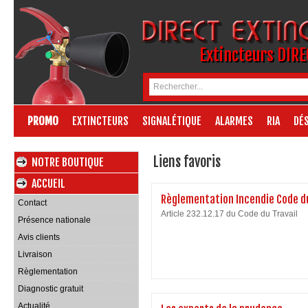
Extincteurs DIR
PROMO
EXTINCTEURS
SIGNALÉTIQUE
ALARMES
RIA
DÉS
Liens favoris
NOTRE BOUTIQUE
ACCUEIL
Règlementation Incendie Code du
Contact
Article 232.12.17 du Code du Travail
Présence nationale
Avis clients
Livraison
Règlementation
Diagnostic gratuit
Actualité