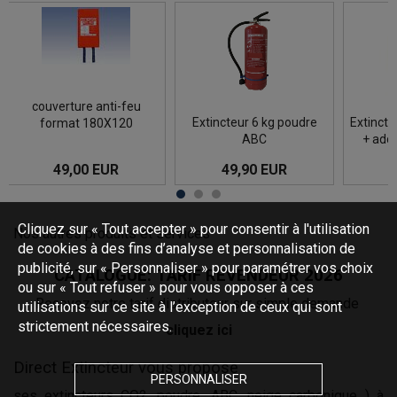
Idéale pour les départs
Homologué CE-EN3.
Extincteu
d'incendie dans la cuisine,
Manomètre de contrôle,
additif 
le garage, l' atelier,etc. La
lance, support mural
CE-EN3.
couverture anti-feu (format
contrôle,
180X120) est pliée dans
mural. A
une enveloppe souple en
exposer 
couverture anti-feu
polyester qui se fixe au mur
Extincteur 6 kg poudre
Extincte
format 180X120
pour vous pe ...
ABC
+ add
49,00 EUR
49,90 EUR
DÉTAILS
DÉTAILS
Cliquez sur « Tout accepter » pour consentir à l'utilisation
Nos autres produits et services
de cookies à des fins d’analyse et personnalisation de
publicité, sur « Personnaliser » pour paramétrer vos choix
CATALOGUE: TARIF REVENDEUR 2026
ou sur « Tout refuser » pour vous opposer à ces
Recevez notre tarif distributeur sur simple demande
utilisations sur ce site à l’exception de ceux qui sont
strictement nécessaires.
cliquez ici
Direct Extincteur vous propose
PERSONNALISER
ses extincteurs CO2, poudre, ABC, neige carbonique...) à