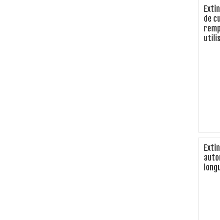
Exti
de c
remp
utili
Extin
auto
long