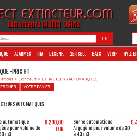
Extincteurs DIRECT USINE
OK
IQUE
ALARMES
RIA
DÉSENF.
1ER SEC.
BAES
VÉRIF
HYG. EP
QUE -PRIX HT
 articles
>
Extincteurs
>
EXTINCTEURS AUTOMATIQUES
HERCHER
VOTRE PANIER
NCTEURS AUTOMATIQUES
e automatique
8.200,00
Borne automatique
8.
gène pour volume de
Argogène pour volume de 30
EUR
 30 m3
à 43 m3