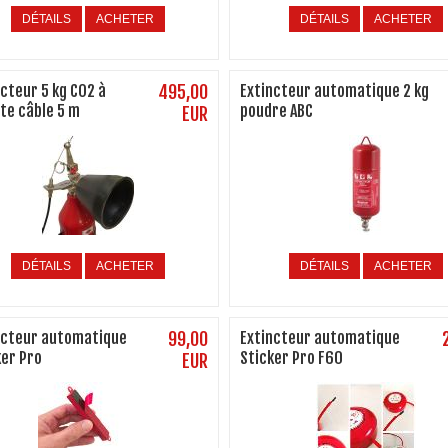
DÉTAILS
ACHETER
DÉTAILS
ACHETER
ncteur 5 kg CO2 à
495,00
Extincteur automatique 2 kg
tte câble 5 m
poudre ABC
EUR
DÉTAILS
ACHETER
DÉTAILS
ACHETER
ncteur automatique
99,00
Extincteur automatique
ker Pro
Sticker Pro F60
EUR