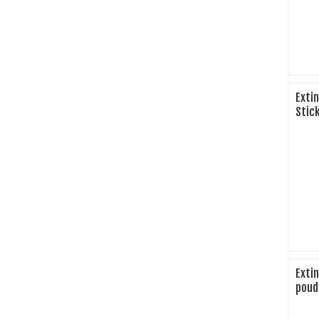
Exti
Stic
Exti
poud