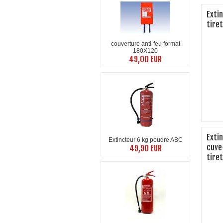
Exti
tire
couverture anti-feu format
180X120
49,00 EUR
Extin
Extincteur 6 kg poudre ABC
cuve
49,90 EUR
tire