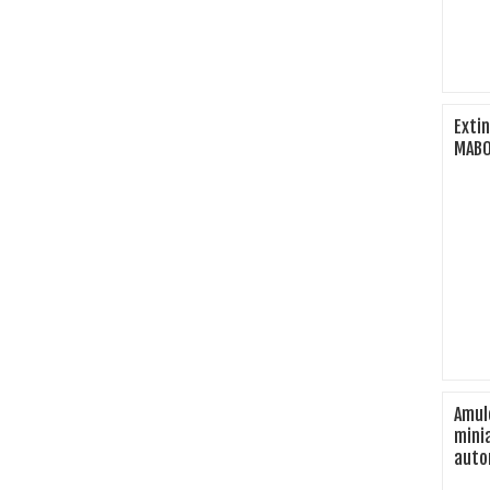
Exti
MAB
Amule
mini
auto