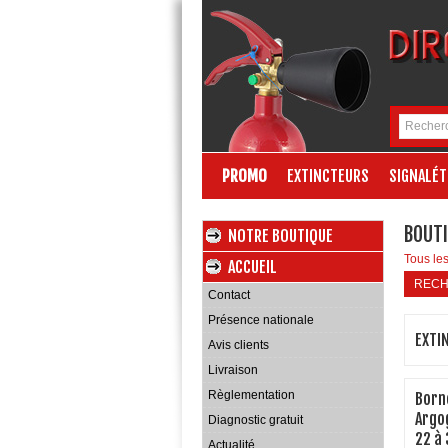
PROMO
EXTINCTEURS
SIGNALÉT
BOUTI
NOTRE BOUTIQUE
Tous les
ACCUEIL
REC
Contact
Présence nationale
EXTI
Avis clients
Livraison
Règlementation
Born
Argo
Diagnostic gratuit
22 à
Actualité