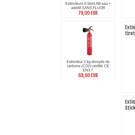
Extincteurs 6 litres AB eau +
additif SANS FLUOR
79,00 EUR
Exti
tire
Extincteur 2 kg dioxyde de
carbone (CO2) certifié CE
EN3.7
69,00 EUR
Exti
Stic