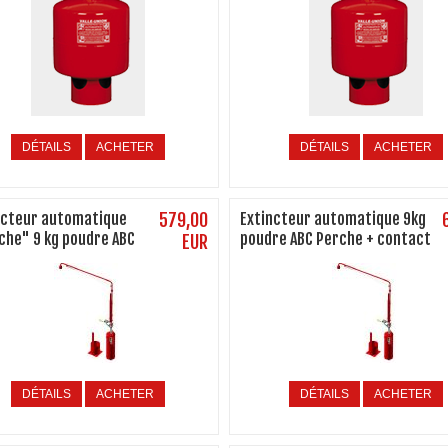
DÉTAILS
ACHETER
DÉTAILS
ACHETER
ncteur automatique
579,00
Extincteur automatique 9kg
che" 9 kg poudre ABC
poudre ABC Perche + contact
EUR
DÉTAILS
ACHETER
DÉTAILS
ACHETER