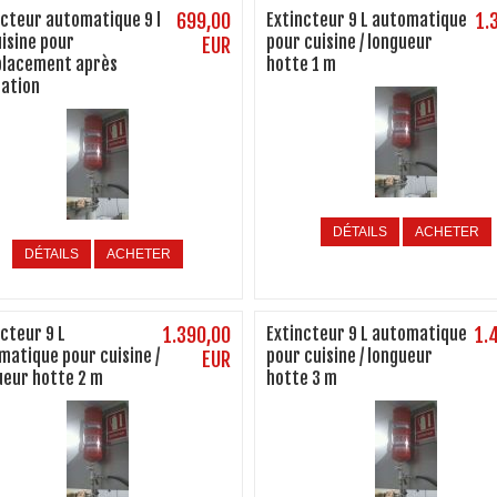
ncteur automatique 9 l
699,00
Extincteur 9 L automatique
1.
uisine pour
pour cuisine / longueur
EUR
lacement après
hotte 1 m
sation
DÉTAILS
ACHETER
DÉTAILS
ACHETER
cteur 9 L
1.390,00
Extincteur 9 L automatique
1.
matique pour cuisine /
pour cuisine / longueur
EUR
ueur hotte 2 m
hotte 3 m