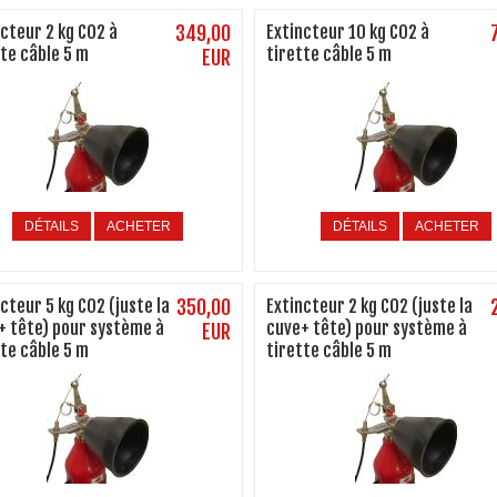
ncteur 2 kg CO2 à
349,00
Extincteur 10 kg CO2 à
tte câble 5 m
tirette câble 5 m
EUR
DÉTAILS
ACHETER
DÉTAILS
ACHETER
cteur 5 kg CO2 (juste la
350,00
Extincteur 2 kg CO2 (juste la
+ tête) pour système à
cuve+ tête) pour système à
EUR
tte câble 5 m
tirette câble 5 m