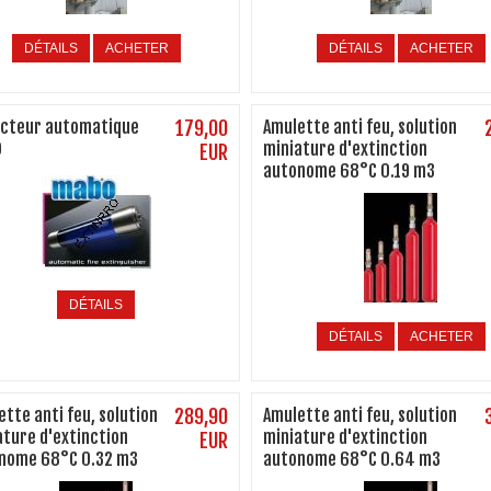
DÉTAILS
ACHETER
DÉTAILS
ACHETER
ncteur automatique
179,00
Amulette anti feu, solution
O
miniature d'extinction
EUR
autonome 68°C 0.19 m3
DÉTAILS
DÉTAILS
ACHETER
tte anti feu, solution
289,90
Amulette anti feu, solution
ature d'extinction
miniature d'extinction
EUR
nome 68°C 0.32 m3
autonome 68°C 0.64 m3