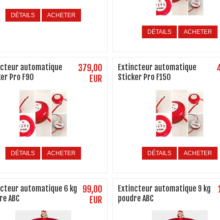
DÉTAILS
ACHETER
DÉTAILS
ACHETER
ncteur automatique
379,00
Extincteur automatique
ker Pro F90
Sticker Pro F150
EUR
DÉTAILS
ACHETER
DÉTAILS
ACHETER
ncteur automatique 6 kg
99,00
Extincteur automatique 9 kg
re ABC
poudre ABC
EUR