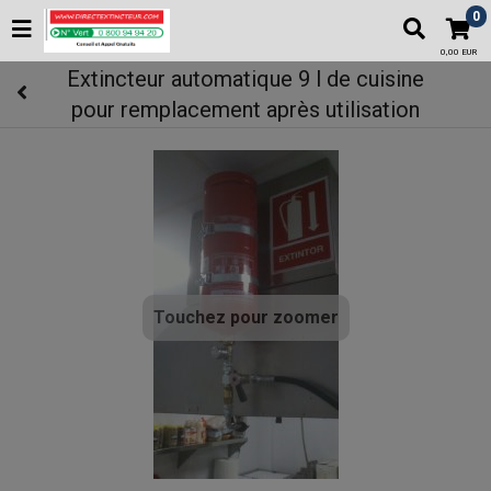
0
0,00 EUR
Extincteur automatique 9 l de cuisine
pour remplacement après utilisation
Touchez pour zoomer