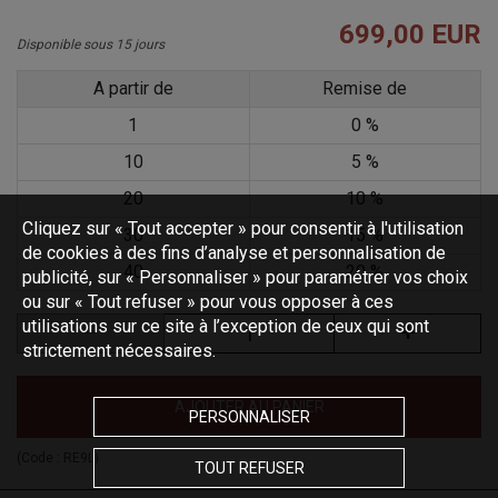
699,00 EUR
Disponible sous 15 jours
A partir de
Remise de
1
0 %
10
5 %
20
10 %
Cliquez sur « Tout accepter » pour consentir à l'utilisation
30
15 %
de cookies à des fins d’analyse et personnalisation de
40
20 %
publicité, sur « Personnaliser » pour paramétrer vos choix
ou sur « Tout refuser » pour vous opposer à ces
utilisations sur ce site à l’exception de ceux qui sont
strictement nécessaires.
AJOUTER AU PANIER
PERSONNALISER
(Code :
RE9L
)
TOUT REFUSER