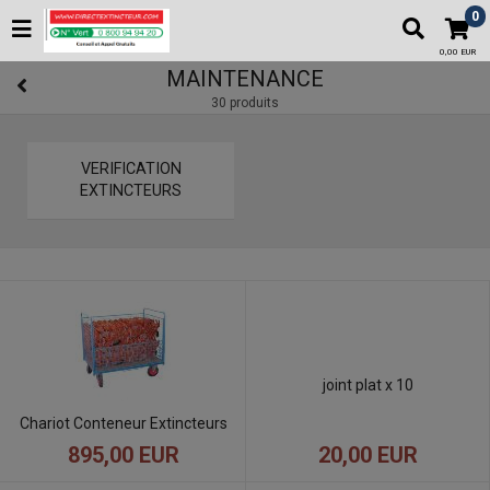
0
0,00 EUR
MAINTENANCE
30 produits
VERIFICATION
EXTINCTEURS
joint plat x 10
Chariot Conteneur Extincteurs
20,00 EUR
895,00 EUR