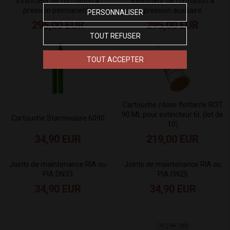
Extincteur de formation à
Extincteur de formation à
pression permanente
pression auxiliaire
PERSONNALISER
295,00 EUR
295,00 EUR
TOUT REFUSER
TOUT ACCEPTER
Cartouche /dose flottante ROT
90 ML pour extincteur 6L (lot de
Cartouche Starmousse 6090
10)
34,90 EUR
219,00 EUR
Joints de maintenance RIA ou
Joints de maintenance RIA ou
PIA DN33
PIA DN25
34,90 EUR
34,90 EUR