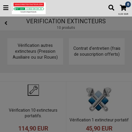
0
0,00 EUR
VERIFICATION EXTINCTEURS
10 produits
Vérification autres
Contrat d'entretien (frais
extincteurs (Pression
de souscription offerts)
Auxiliaire ou sur Roues)
Vérification 10 extincteurs
portatifs.
Vérification 1 extincteur portatif
114,90 EUR
45,90 EUR