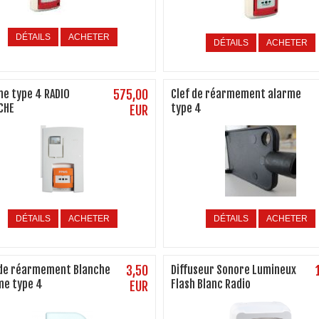
DÉTAILS
ACHETER
DÉTAILS
ACHETER
me type 4 RADIO
575,00
Clef de réarmement alarme
CHE
type 4
EUR
DÉTAILS
ACHETER
DÉTAILS
ACHETER
 de réarmement Blanche
3,50
Diffuseur Sonore Lumineux
me type 4
Flash Blanc Radio
EUR