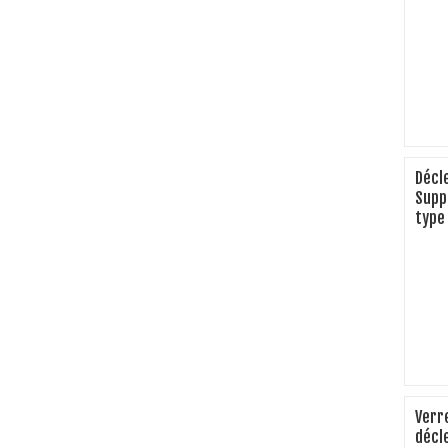
Décl
Supp
type
Verr
décl