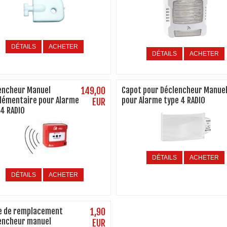
DÉTAILS
ACHETER
DÉTAILS
ACHETER
encheur Manuel
149,00
Capot pour Déclencheur Manue
lémentaire pour Alarme
pour Alarme type 4 RADIO
EUR
 4 RADIO
DÉTAILS
ACHETER
DÉTAILS
ACHETER
e de remplacement
1,90
encheur manuel
EUR