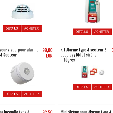
DÉTAILS
ACHETER
DÉTAILS
ACHETER
useur visuel pour alarme
99,00
KIT Alarme type 4 secteur 3
 4 Secteur
boucles / DM et sirène
EUR
intégrés
DÉTAILS
ACHETER
DÉTAILS
ACHETER
me incendie type 4
92,50
Mini Sirène pour Alarme type 4