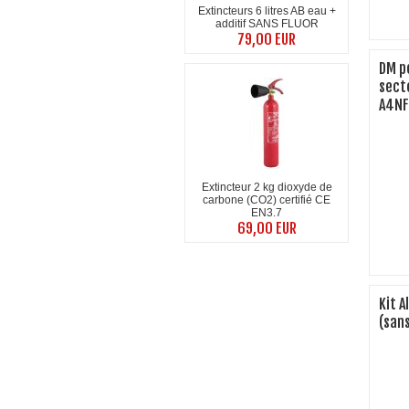
Extincteurs 6 litres AB eau +
additif SANS FLUOR
79,00 EUR
DM p
sect
A4NF
Extincteur 2 kg dioxyde de
carbone (CO2) certifié CE
EN3.7
69,00 EUR
Kit 
(sans