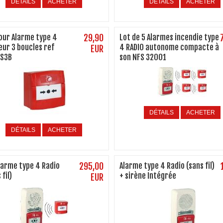
DÉTAILS
ACHETER
DÉTAILS
ACHETER
our Alarme type 4
29,90
Lot de 5 Alarmes incendie type
eur 3 boucles ref
4 RADIO autonome compacte à
EUR
S3B
son NFS 32001
DÉTAILS
ACHETER
DÉTAILS
ACHETER
Alarme type 4 Radio
295,00
Alarme type 4 Radio (sans fil)
 fil)
+ sirène Intégrée
EUR