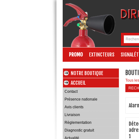
PROMO
EXTINCTEURS
SIGNALÉT
BOUTI
NOTRE BOUTIQUE
Tous les
ACCUEIL
REC
Contact
Présence nationale
Alar
Avis clients
Livraison
Règlementation
Déte
adre
Diagnostic gratuit
1
Actualité