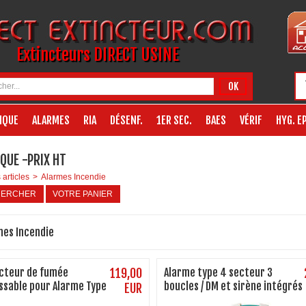
Extincteurs DIRECT USINE
OK
IQUE
ALARMES
RIA
DÉSENF.
1ER SEC.
BAES
VÉRIF
HYG. EP
QUE -PRIX HT
 articles
>
Alarmes Incendie
HERCHER
VOTRE PANIER
mes Incendie
cteur de fumée
119,00
Alarme type 4 secteur 3
ssable pour Alarme Type
boucles / DM et sirène intégrés
EUR