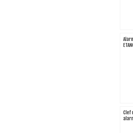
Alar
ETAN
Clef
alar