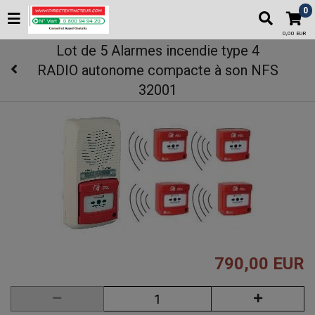
0
0,00 EUR
Lot de 5 Alarmes incendie type 4
RADIO autonome compacte à son NFS
32001
790,00 EUR