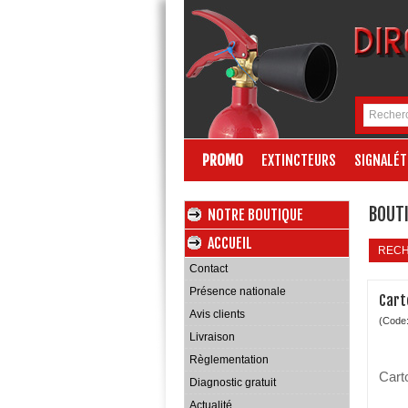
PROMO
EXTINCTEURS
SIGNALÉT
BOUTI
NOTRE BOUTIQUE
ACCUEIL
REC
Contact
Présence nationale
Cart
Avis clients
(Code
Livraison
Règlementation
Cart
Diagnostic gratuit
Actualité