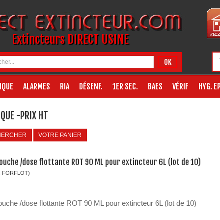
Extincteurs DIRECT USINE
OK
IQUE
ALARMES
RIA
DÉSENF.
1ER SEC.
BAES
VÉRIF
HYG. EP
QUE -PRIX HT
HERCHER
VOTRE PANIER
ouche /dose flottante ROT 90 ML pour extincteur 6L (lot de 10)
: FORFLOT)
ouche /dose flottante ROT 90 ML pour extincteur 6L (lot de 10)