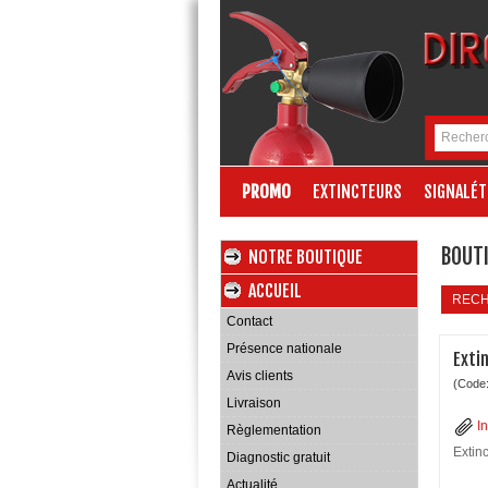
PROMO
EXTINCTEURS
SIGNALÉT
BOUTI
NOTRE BOUTIQUE
ACCUEIL
REC
Contact
Présence nationale
Exti
Avis clients
(Code
Livraison
I
Règlementation
Extin
Diagnostic gratuit
Actualité