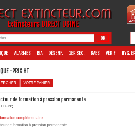
Extincteurs DIRECT USINE
OK
IQUE
ALARMES
RIA
DÉSENF.
1ER SEC.
BAES
VÉRIF
HYG. EP
QUE -PRIX HT
HERCHER
VOTRE PANIER
ncteur de formation à pression permanente
: EDFPP)
nformation complémentaire
cteur de formation à pression permanente