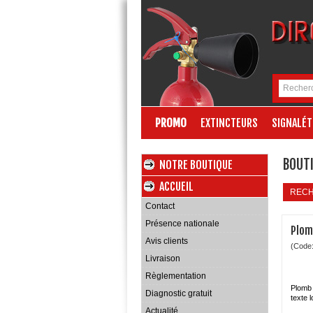
PROMO
EXTINCTEURS
SIGNALÉT
BOUTI
NOTRE BOUTIQUE
ACCUEIL
REC
Contact
Présence nationale
Plom
Avis clients
(Code
Livraison
Règlementation
Plomb 
Diagnostic gratuit
texte 
Actualité