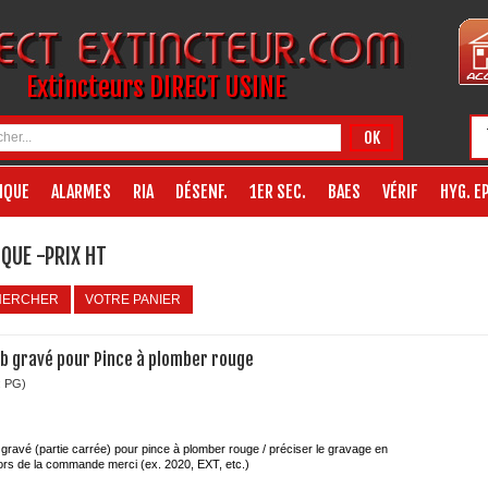
Extincteurs DIRECT USINE
OK
IQUE
ALARMES
RIA
DÉSENF.
1ER SEC.
BAES
VÉRIF
HYG. EP
QUE -PRIX HT
HERCHER
VOTRE PANIER
b gravé pour Pince à plomber rouge
: PG)
gravé (partie carrée) pour pince à plomber rouge / préciser le gravage en
lors de la commande merci (ex. 2020, EXT, etc.)