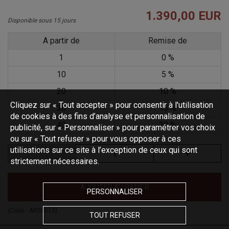
1.390,00 EUR
Disponible sous 15 jours
A partir de
Remise de
1
0 %
10
5 %
20
10 %
Cliquez sur « Tout accepter » pour consentir à l'utilisation
30
15 %
de cookies à des fins d’analyse et personnalisation de
40
20 %
publicité, sur « Personnaliser » pour paramétrer vos choix
ou sur « Tout refuser » pour vous opposer à ces
utilisations sur ce site à l’exception de ceux qui sont
strictement nécessaires.
AJOUTER AU PANIER
PERSONNALISER
(Code :
AR00010
)
TOUT REFUSER