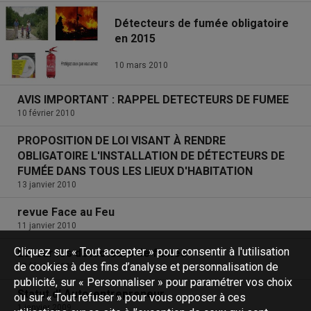
Détecteurs de fumée obligatoire
en 2015
10 mars 2010
AVIS IMPORTANT : RAPPEL DETECTEURS DE FUMEE
10 février 2010
PROPOSITION DE LOI VISANT À RENDRE
OBLIGATOIRE L'INSTALLATION DE DÉTECTEURS DE
FUMÉE DANS TOUS LES LIEUX D'HABITATION
13 janvier 2010
revue Face au Feu
11 janvier 2010
Cliquez sur « Tout accepter » pour consentir à l'utilisation
Loi sur les détecteurs de fumée
de cookies à des fins d’analyse et personnalisation de
10 février 2009
publicité, sur « Personnaliser » pour paramétrer vos choix
Statut d' Auto-entrepreneur
ou sur « Tout refuser » pour vous opposer à ces
1 janvier 2009