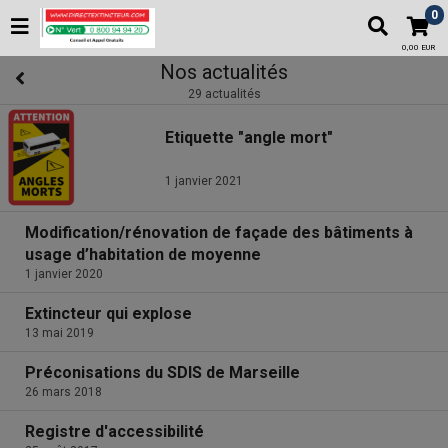
0
0,00 EUR
Nos actualités
29 actualités
Etiquette "angle mort"
1 janvier 2021
Modification/rénovation de façade des bâtiments à
usage d’habitation de moyenne
1 janvier 2020
Extincteur qui explose
13 mai 2019
Préconisations du SDIS de Marseille
26 mars 2018
Registre d'accessibilité