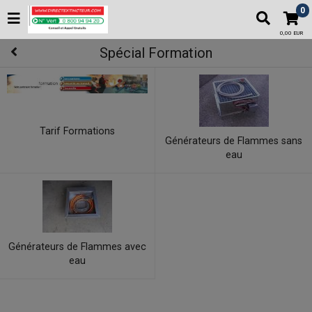
0
0,00 EUR
Spécial Formation
Tarif Formations
Générateurs de Flammes sans
eau
Générateurs de Flammes avec
eau