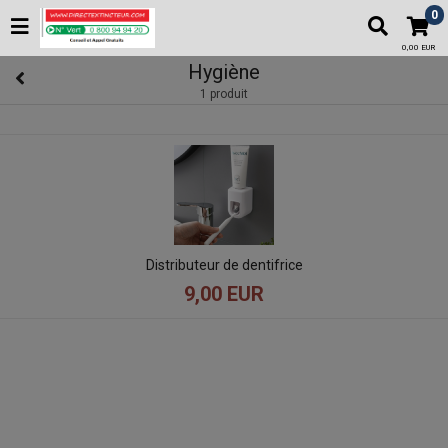
0
0,00 EUR
Hygiène
1 produit
Distributeur de dentifrice
9,00 EUR