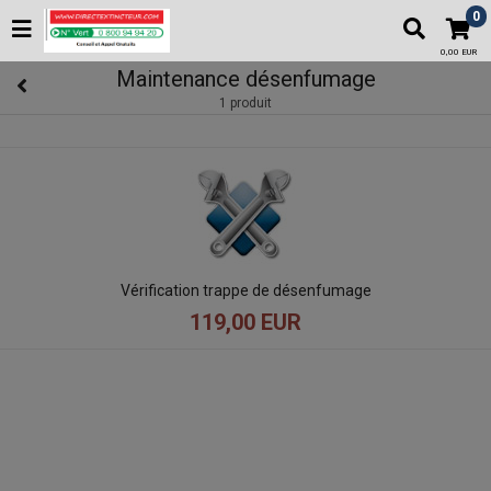
0
0,00 EUR
Maintenance désenfumage
1 produit
Vérification trappe de désenfumage
119,00 EUR