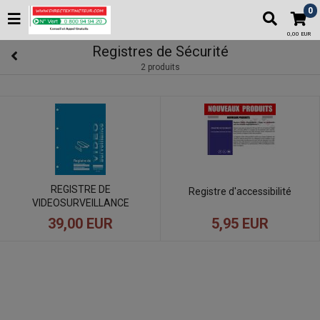
0
0,00 EUR
Registres de Sécurité
2 produits
REGISTRE DE
Registre d'accessibilité
VIDEOSURVEILLANCE
5,95 EUR
39,00 EUR