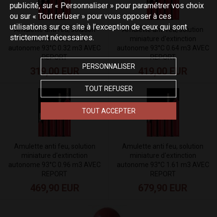
publicité, sur « Personnaliser » pour paramétrer vos choix
ou sur « Tout refuser » pour vous opposer à ces
utilisations sur ce site à l’exception de ceux qui sont
Amulette anti feu, solution
Amulette anti feu, solution
strictement nécessaires.
miniature d'extinction
miniature d'extinction
autonome 93°C 0.32 m3 AVEC
autonome 93°C 0.64 m3 AVEC
REPORT
REPORT
PERSONNALISER
319,00 EUR
419,00 EUR
TOUT REFUSER
TOUT ACCEPTER
Amulette anti feu, solution
Amulette anti feu, solution
miniature d'extinction
miniature d'extinction
autonome 93°C 0.96 m3 AVEC
autonome 93°C 1.61 m3 AVEC
REPORT
REPORT
469,90 EUR
679,90 EUR