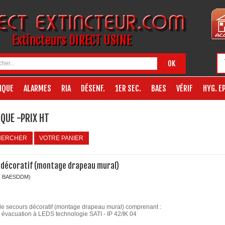
Extincteurs DIRECT USINE
OK
IQUE
ALARMES
RIA
DÉSENF.
1ER SEC.
BAES
VÉRIF
HYG. EP
QUE -PRIX HT
HERCHER
VOTRE PANIER
 décoratif (montage drapeau mural)
: BAESDDM)
de secours décoratif (montage drapeau mural) comprenant :
évacuation à LEDS technologie SATI - IP 42/IK 04