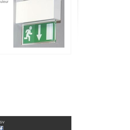
ouleur
GV