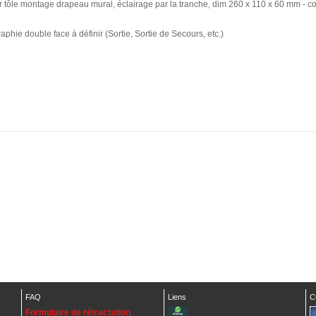
er tôle montage drapeau mural, éclairage par la tranche, dim 260 x 110 x 60 mm - c
aphie double face à définir (Sortie, Sortie de Secours, etc.)
FAQ
Liens
C
Formulaire de rétractation