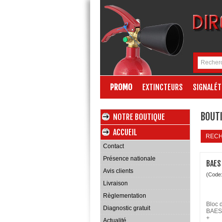
PROMO
EXTINCTEURS
SIGNALÉT
BOUTI
NOTRE BOUTIQUE
ACCUEIL
REC
Contact
Présence nationale
BAES
Avis clients
(Code
Livraison
Règlementation
Bloc 
Diagnostic gratuit
BAES 
+
Actualité