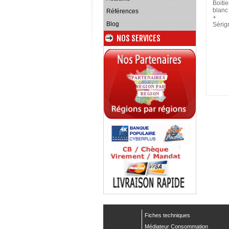
Boiti
blanc
Références
+
Blog
Sérigr
NOS SERVICES
Fiches techniques
Médiateur Consommation