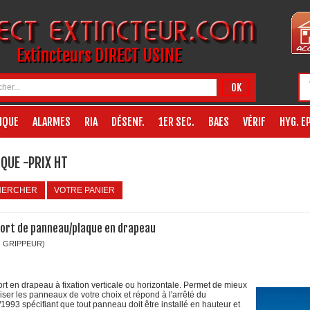
Extincteurs DIRECT USINE
OK
IQUE
ALARMES
RIA
DÉSENF.
1ER SEC.
BAES
VÉRIF
HYG. EP
QUE -PRIX HT
HERCHER
VOTRE PANIER
ort de panneau/plaque en drapeau
: GRIPPEUR)
rt en drapeau à fixation verticale ou horizontale. Permet de mieux
iser les panneaux de votre choix et répond à l'arrêté du
/1993 spécifiant que tout panneau doit être installé en hauteur et