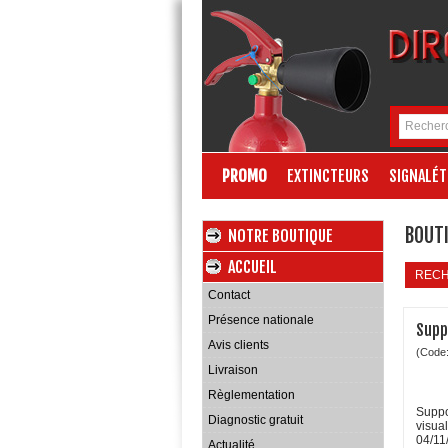
PROMO
EXTINCTEURS
SIGNALÉT
BOUTI
NOTRE BOUTIQUE
ACCUEIL
REC
Contact
Présence nationale
Supp
Avis clients
(Code
Livraison
Règlementation
Suppo
Diagnostic gratuit
visual
04/11
Actualité