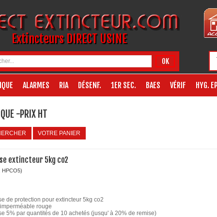
Extincteurs DIRECT USINE
OK
IQUE
ALARMES
RIA
DÉSENF.
1ER SEC.
BAES
VÉRIF
HYG. EP
QUE -PRIX HT
HERCHER
VOTRE PANIER
se extincteur 5kg co2
: HPCO5)
e de protection pour extincteur 5kg co2
 imperméable rouge
e 5% par quantités de 10 achetés (jusqu' à 20% de remise)