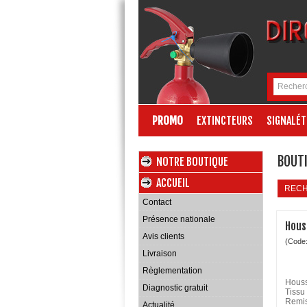
PROMO
EXTINCTEURS
SIGNALÉT
BOUTI
NOTRE BOUTIQUE
ACCUEIL
REC
Contact
Présence nationale
Hous
Avis clients
(Code
Livraison
Règlementation
Houss
Diagnostic gratuit
Tissu
Remis
Actualité