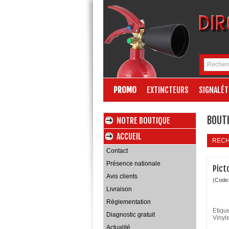
PROMO
EXTINCTEURS
SIGNALÉT
BOUTI
NOTRE BOUTIQUE
ACCUEIL
REC
Contact
Présence nationale
Pict
Avis clients
(Code
Livraison
Règlementation
Etiqu
Diagnostic gratuit
Vinyl
Actualité