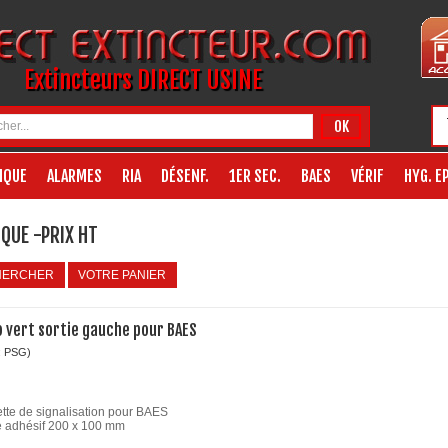
Extincteurs DIRECT USINE
OK
IQUE
ALARMES
RIA
DÉSENF.
1ER SEC.
BAES
VÉRIF
HYG. EP
QUE -PRIX HT
HERCHER
VOTRE PANIER
o vert sortie gauche pour BAES
: PSG)
ette de signalisation pour BAES
e adhésif 200 x 100 mm