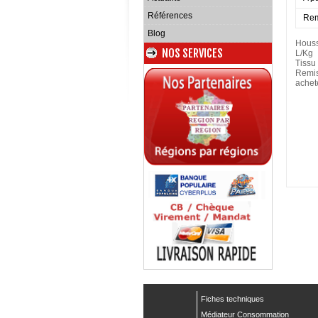
Références
Rem
Blog
Houss
NOS SERVICES
L/Kg
Tissu
Remis
achet
Fiches techniques
Médiateur Consommation