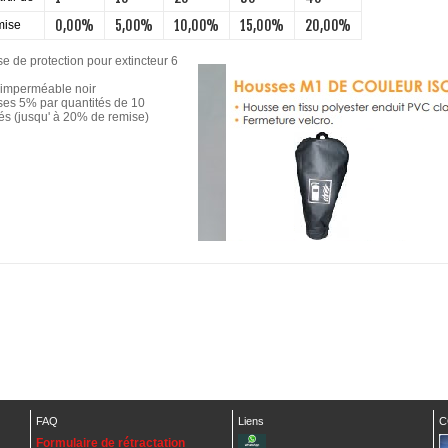
0,00%
5,00%
10,00%
15,00%
20,00%
ise
e de protection pour extincteur 6
 imperméable noir
es 5% par quantités de 10
és (jusqu' à 20% de remise)
FAQ
Liens
C
Formulaire de rétractation