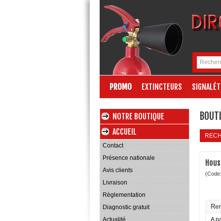
PROMO
EXTINCTEURS
SIGNALÉT
BOUTI
NOTRE BOUTIQUE
ACCUEIL
REC
Contact
Présence nationale
Hous
Avis clients
(Code
Livraison
Règlementation
Rem
Diagnostic gratuit
Actualité
A pa