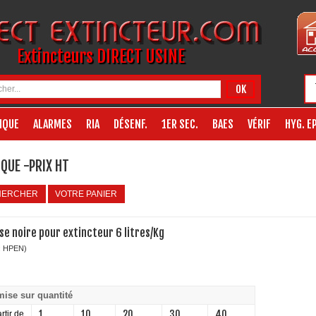
Extincteurs DIRECT USINE
OK
IQUE
ALARMES
RIA
DÉSENF.
1ER SEC.
BAES
VÉRIF
HYG. EP
QUE -PRIX HT
HERCHER
VOTRE PANIER
se noire pour extincteur 6 litres/Kg
: HPEN)
ise sur quantité
1
10
20
30
40
rtir de