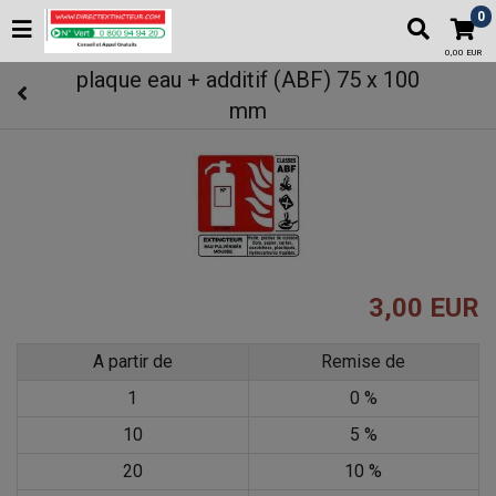
0
0,00 EUR
plaque eau + additif (ABF) 75 x 100
mm
3,00 EUR
A partir de
Remise de
1
0 %
10
5 %
20
10 %