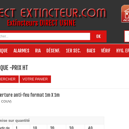
Extincteurs DIRECT USINE
OK
IQUE
ALARMES
RIA
DÉSENF.
1ER SEC.
BAES
VÉRIF
HYG. EP
QUE -PRIX HT
HERCHER
VOTRE PANIER
erture anti-feu format 1m X 1m
: COUV)
ise sur quantité
1
10
20
30
40
rtir de