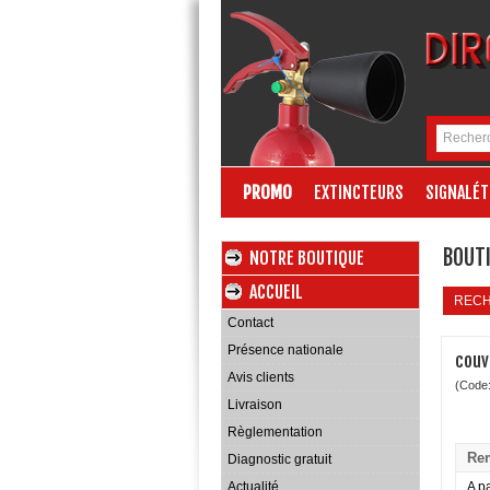
PROMO
EXTINCTEURS
SIGNALÉT
BOUTI
NOTRE BOUTIQUE
ACCUEIL
REC
Contact
Présence nationale
couv
Avis clients
(Code
Livraison
Règlementation
Rem
Diagnostic gratuit
Actualité
A pa