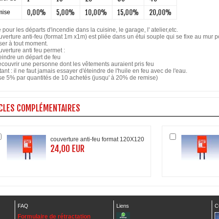
0,00%
5,00%
10,00%
15,00%
20,00%
ise
 pour les départs d'incendie dans la cuisine, le garage, l' atelier,etc.
uverture anti-feu (format 1m x1m) est pliée dans un étui souple qui se fixe au mur 
ser à tout moment.
verture anti feu permet :
teindre un départ de feu
recouvrir une personne dont les vêtements auraient pris feu
ant : il ne faut jamais essayer d'éteindre de l'huile en feu avec de l'eau.
e 5% par quantités de 10 achetés (jusqu' à 20% de remise)
CLES COMPLÉMENTAIRES
couverture anti-feu format 120X120
24,00 EUR
FAQ
Liens
C
Formulaire de rétractation