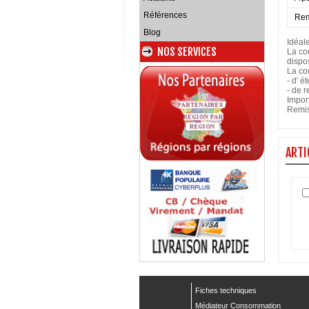
Références
Rem
Blog
Idéale
NOS SERVICES
La co
dispo
La cou
- d' é
- de 
Import
Remis
ARTI
Fiches techniques
Médiateur Consommation