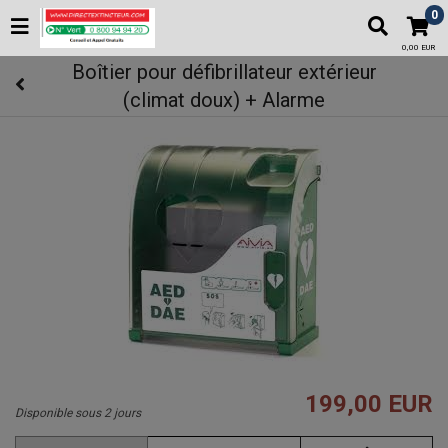
0
0,00 EUR
Boîtier pour défibrillateur extérieur
(climat doux) + Alarme
199,00 EUR
Disponible sous 2 jours