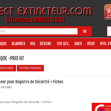
Extincteurs DIRECT USINE
OK
IQUE
ALARMES
RIA
DÉSENF.
1ER SEC.
BAES
VÉRIF
HYG. EP
QUE -PRIX HT
HERCHER
VOTRE PANIER
seur pour Registre de Sécurité + Fiches
: FICLRE)
eur pour Registre de Sécurité + Fiches