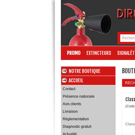
PROMO
EXTINCTEURS
SIGNALÉT
BOUTI
NOTRE BOUTIQUE
ACCUEIL
REC
Contact
Présence nationale
Clas
Avis clients
(Code
Livraison
Règlementation
Class
Diagnostic gratuit
Actualité