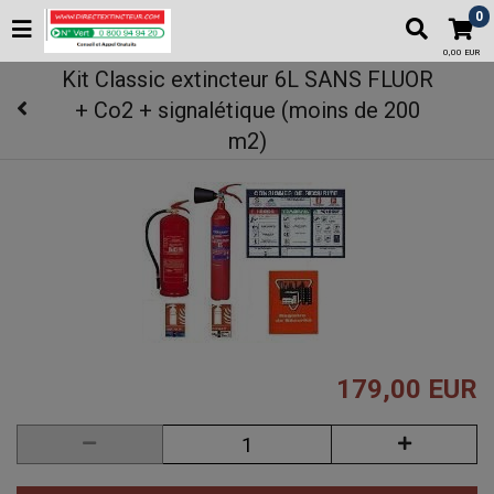
0
0,00 EUR
Kit Classic extincteur 6L SANS FLUOR
+ Co2 + signalétique (moins de 200
m2)
179,00 EUR