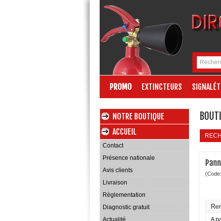
PROMO
EXTINCTEURS
SIGNALÉT
BOUTI
NOTRE BOUTIQUE
ACCUEIL
REC
Contact
Présence nationale
Pann
Avis clients
(Code
Livraison
Règlementation
Rem
Diagnostic gratuit
Actualité
A pa