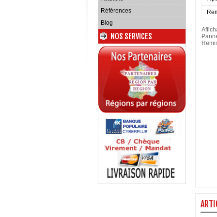
Références
Rem
Blog
Affic
NOS SERVICES
Panne
Remis
ARTI