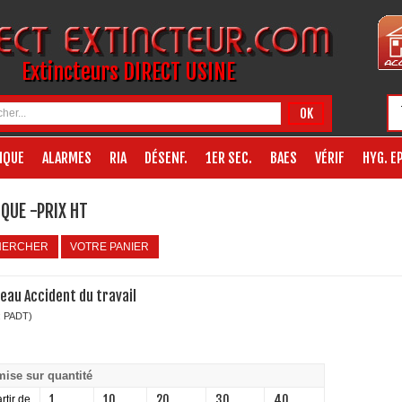
Extincteurs DIRECT USINE
OK
IQUE
ALARMES
RIA
DÉSENF.
1ER SEC.
BAES
VÉRIF
HYG. EP
QUE -PRIX HT
HERCHER
VOTRE PANIER
eau Accident du travail
: PADT)
ise sur quantité
1
10
20
30
40
rtir de