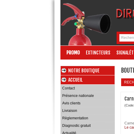
PROMO
EXTINCTEURS
SIGNALÉT
BOUTI
NOTRE BOUTIQUE
ACCUEIL
REC
Contact
Présence nationale
Carn
Avis clients
(Code
Livraison
Règlementation
Carne
Diagnostic gratuit
Le car
Actualité