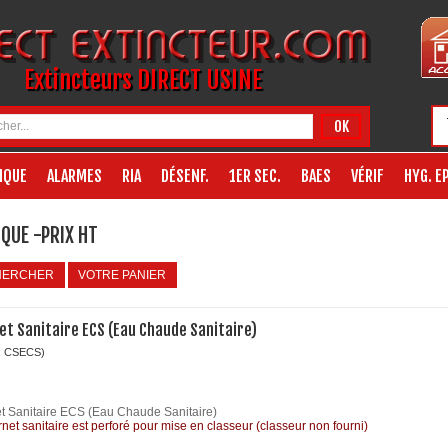
Extincteurs DIRECT USINE
OK
IQUE
ALARMES
RIA
DÉSENF.
1ER SEC.
BAES
VÉRIF
HYG. EP
QUE -PRIX HT
HERCHER
VOTRE PANIER
et Sanitaire ECS (Eau Chaude Sanitaire)
: CSECS)
t Sanitaire ECS (Eau Chaude Sanitaire)
net sanitaire est perforé pour mise en classeur (classeur non fourni)