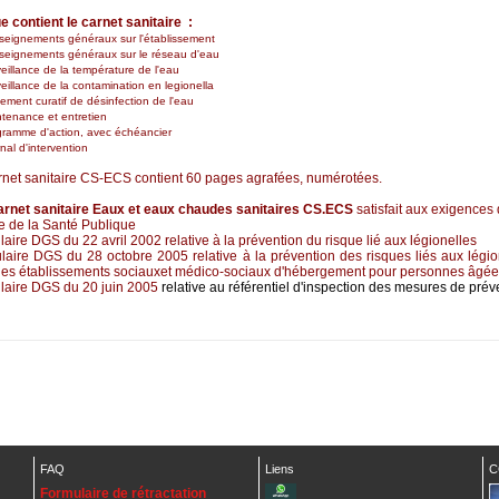
e contient le carnet sanitaire :
seignements généraux sur l'établissement
seignements généraux sur le réseau d'eau
veillance de la température de l'eau
eillance de la contamination en legionella
tement curatif de désinfection de l'eau
ntenance et entretien
gramme d'action, avec échéancier
nal d'intervention
rnet sanitaire CS-ECS contient 60 pages agrafées, numérotées.
rnet sanitaire
Eaux et eaux chaudes sanitaires CS.ECS
satisfait aux exigences
e de la Santé Publique
ulaire DGS du 22 avril 2002
relative à la prévention du risque lié aux légionelles
ulaire DGS du 28 octobre 2005
relative à la prévention des risques liés aux légio
les établissements sociauxet médico-sociaux d'hébergement pour personnes âgée
ulaire DGS du 20 juin 2005
relative au référentiel d'inspection des mesures de prév
FAQ
Liens
C
Formulaire de rétractation