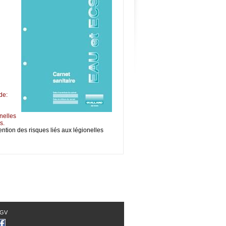
 de:
nelles
s.
ention des risques liés aux légionelles
GV