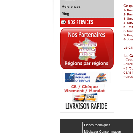
Ce qu
Références
1- Ren
Blog
2- Ren
3- Sur
NOS SERVICES
4- Surv
5- Trai
6- Mai
7- Pro
8- Jour
Le ca
Le Ca
- Cod
-
circ
-
circ
dans 
-
circ
Fiches techniques
Médiateur Consommation