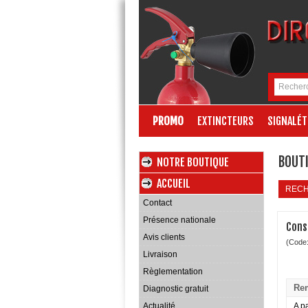
PROMO
EXTINCTEURS
SIGNALÉT
BOUTI
NOTRE BOUTIQUE
ACCUEIL
REC
Contact
Présence nationale
Cons
Avis clients
(Code
Livraison
Règlementation
Rem
Diagnostic gratuit
Actualité
A pa