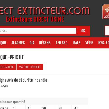
Extincteurs DIRECT USINE
OK
IQUE
ALARMES
RIA
DÉSENF.
1ER SEC.
BAES
VÉRIF
HYG. EP
QUE -PRIX HT
HERCHER
VOTRE PANIER
igne Avis de Sécurité Incendie
: CASI)
ise sur quantité
1
10
20
30
40
rtir de