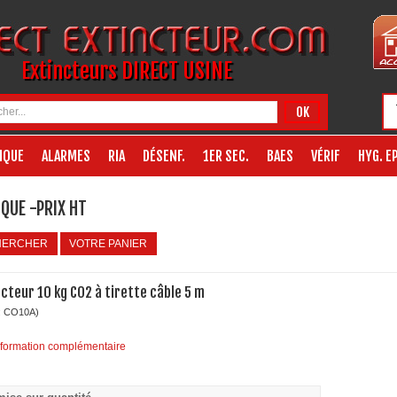
Extincteurs DIRECT USINE
OK
IQUE
ALARMES
RIA
DÉSENF.
1ER SEC.
BAES
VÉRIF
HYG. EP
QUE -PRIX HT
HERCHER
VOTRE PANIER
ncteur 10 kg CO2 à tirette câble 5 m
: CO10A)
nformation complémentaire