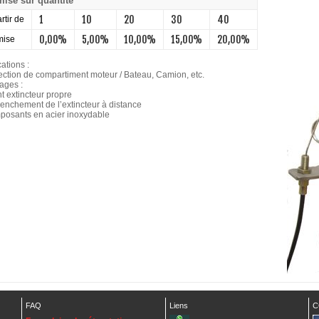
ise sur quantité
1
10
20
30
40
rtir de
0,00%
5,00%
10,00%
15,00%
20,00%
ise
ations :
tection de compartiment moteur / Bateau, Camion, etc.
ages :
t extincteur propre
lenchement de l’extincteur à distance
posants en acier inoxydable
FAQ
Liens
C