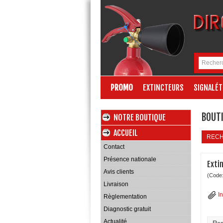
PROMO
EXTINCTEURS
SIGNALÉT
BOUTI
NOTRE BOUTIQUE
ACCUEIL
REC
Contact
Présence nationale
Exti
Avis clients
(Code
Livraison
I
Règlementation
Diagnostic gratuit
Actualité