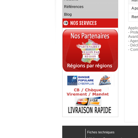
Rem
Références
A pa
Blog
Rem
NOS SERVICES
Applic
- Pro
Avant
- Agen
- Déc
- Com
Fiches techniques