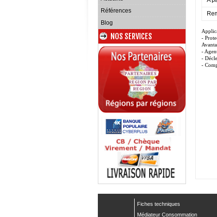
A pa
Références
Rem
Blog
Applica
NOS SERVICES
- Prot
Avanta
- Agen
- Décl
- Comp
Fiches techniques
Médiateur Consommation