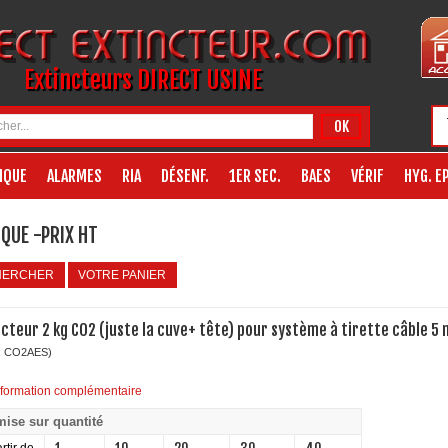
Extincteurs DIRECT USINE
OK
IQUE
ALARMES
RIA
DÉSENF.
1ER SEC.
BAES
VÉRIF
HYG. EP
QUE -PRIX HT
HERCHER
VOTRE PANIER
ncteur 2 kg CO2 (juste la cuve+ tête) pour système à tirette câble 5 
: CO2AES)
nformation complémentaire
ise sur quantité