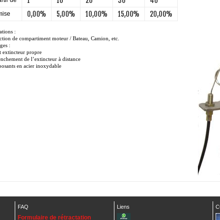
1
10
20
30
40
rtir de
0,00%
5,00%
10,00%
15,00%
20,00%
ise
tions :
ection de compartiment moteur / Bateau, Camion, etc.
ges :
t extincteur propre
enchement de l’extincteur à distance
osants en acier inoxydable
FAQ
Liens
C
Formulaire de rétractation