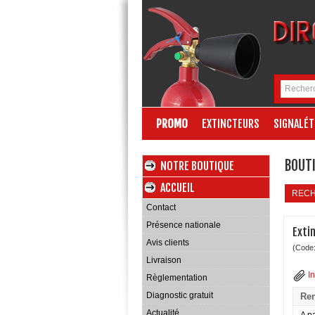
PROMO
EXTINCTEURS
SIGNALÉT
BOUTI
NOTRE BOUTIQUE
ACCUEIL
REC
Contact
Présence nationale
Exti
Avis clients
(Code
Livraison
I
Règlementation
Diagnostic gratuit
Rem
Actualité