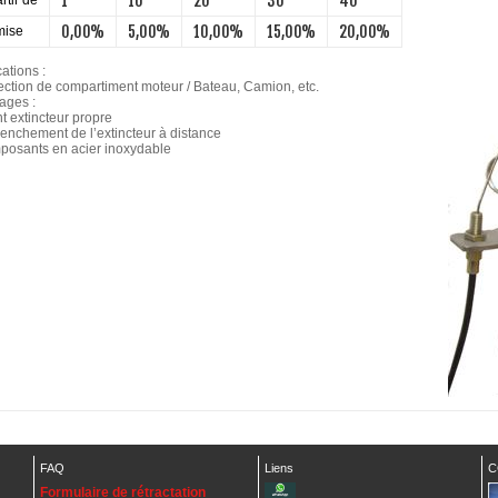
1
10
20
30
40
rtir de
0,00%
5,00%
10,00%
15,00%
20,00%
ise
ations :
tection de compartiment moteur / Bateau, Camion, etc.
ages :
t extincteur propre
lenchement de l’extincteur à distance
posants en acier inoxydable
FAQ
Liens
C
Formulaire de rétractation