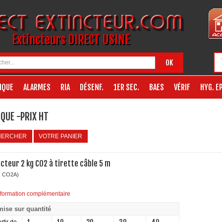
Extincteurs DIRECT USINE
OK
IQUE
ALARMES
RIA
DÉSENF.
1ER SEC.
BAES
VÉRIF
HYG. EP
QUE -PRIX HT
HERCHER
VOTRE PANIER
ncteur 2 kg CO2 à tirette câble 5 m
: CO2A)
nformation complémentaire
ise sur quantité