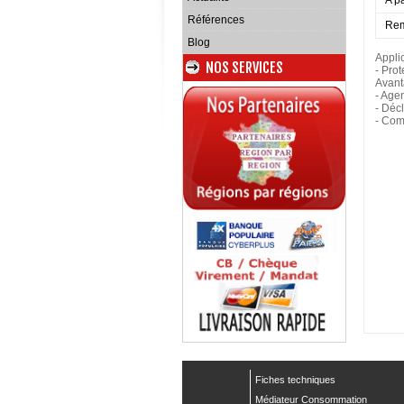
A pa
Références
Rem
Blog
Applic
NOS SERVICES
- Pro
Avant
- Agen
- Déc
- Com
Fiches techniques
Médiateur Consommation