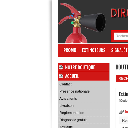
PROMO
EXTINCTEURS
SIGNALÉT
BOUTI
NOTRE BOUTIQUE
ACCUEIL
REC
Contact
Présence nationale
Exti
Avis clients
(Code
Livraison
I
Règlementation
Diagnostic gratuit
Rem
Actualité