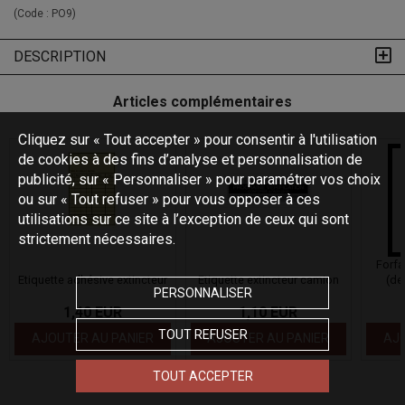
(Code :
PO9
)
DESCRIPTION
Articles complémentaires
Cliquez sur « Tout accepter » pour consentir à l'utilisation
de cookies à des fins d’analyse et personnalisation de
publicité, sur « Personnaliser » pour paramétrer vos choix
ou sur « Tout refuser » pour vous opposer à ces
utilisations sur ce site à l’exception de ceux qui sont
strictement nécessaires.
Forfa
Etiquette adhésive extincteur
Etiquette extincteur camion
(de
PERSONNALISER
1,40 EUR
1,10 EUR
TOUT REFUSER
AJOUTER AU PANIER
AJOUTER AU PANIER
AJO
TOUT ACCEPTER