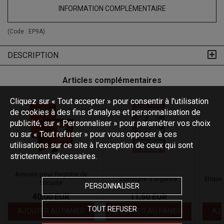
INFORMATION COMPLÉMENTAIRE
(Code :
EP9A
)
DESCRIPTION
Articles complémentaires
Cliquez sur « Tout accepter » pour consentir à l'utilisation
de cookies à des fins d’analyse et personnalisation de
publicité, sur « Personnaliser » pour paramétrer vos choix
ou sur « Tout refuser » pour vous opposer à ces
utilisations sur ce site à l’exception de ceux qui sont
strictement nécessaires.
Armoire pour Registre de
Consigne d'urgence
Etique
Sécurité
PERSONNALISER
40,00 EUR
11,50 EUR
TOUT REFUSER
AJOUTER AU PANIER
AJOUTER AU PANIER
AJO