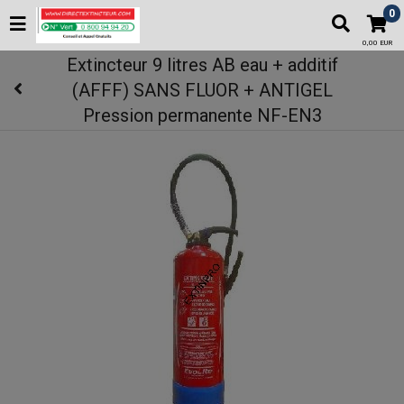
0
0,00 EUR
Extincteur 9 litres AB eau + additif
(AFFF) SANS FLUOR + ANTIGEL
Pression permanente NF-EN3