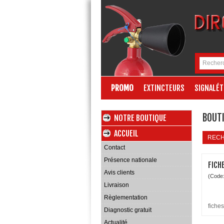
PROMO
EXTINCTEURS
SIGNALÉT
BOUTI
NOTRE BOUTIQUE
ACCUEIL
REC
Contact
Présence nationale
FICH
Avis clients
(Code
Livraison
Règlementation
fiche
Diagnostic gratuit
Actualité