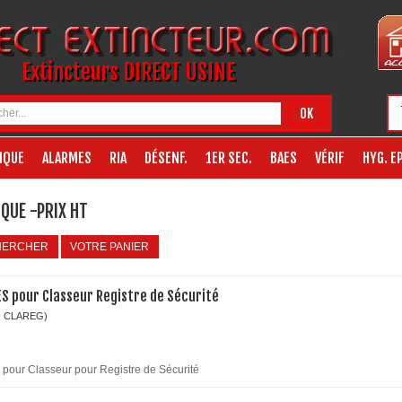
Extincteurs DIRECT USINE
OK
IQUE
ALARMES
RIA
DÉSENF.
1ER SEC.
BAES
VÉRIF
HYG. EP
QUE -PRIX HT
HERCHER
VOTRE PANIER
ES pour Classeur Registre de Sécurité
: CLAREG)
s pour Classeur pour Registre de Sécurité