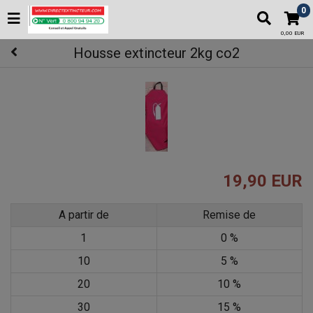
0
0,00 EUR
Housse extincteur 2kg co2
19,90 EUR
A partir de
Remise de
1
0 %
10
5 %
20
10 %
30
15 %