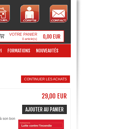
VOTRE PANIER
0,00 EUR
0
article(s)
I
FORMATIONS
NOUVEAUTÉS
CONTINUER LES ACHATS
29,00 EUR
AJOUTER AU PANIER
 à son bon