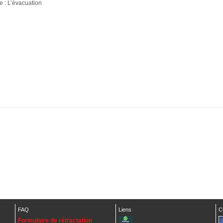
e :
L’évacuation
FAQ
Liens
C
Formulaire de rétractation