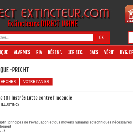
Extincteurs DIRECT USINE
OK
IQUE
ALARMES
RIA
DÉSENF.
1ER SEC.
BAES
VÉRIF
HYG. EP
QUE -PRIX HT
HERCHER
VOTRE PANIER
e 10 Illustrés Lutte contre l'Incendie
: ILLUSTINC)
ptif :
principes de l’évacuation et tous moyens humains et techniques nécessaires
lement
 :
8