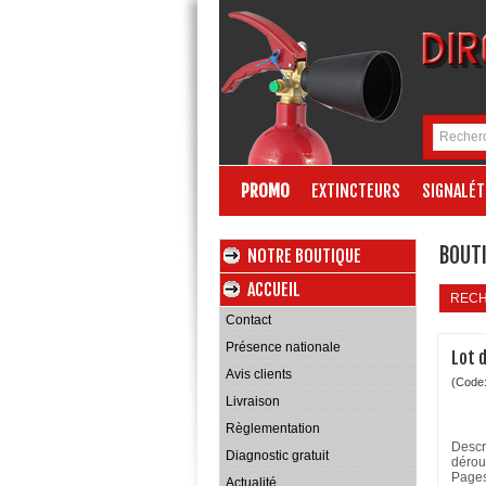
PROMO
EXTINCTEURS
SIGNALÉT
BOUTI
NOTRE BOUTIQUE
ACCUEIL
REC
Contact
Présence nationale
Lot d
Avis clients
(Code
Livraison
Règlementation
Descri
Diagnostic gratuit
dérou
Pages
Actualité