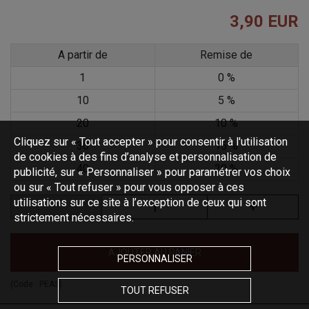
3,90 EUR
A partir de
Remise de
1
0 %
10
5 %
20
10 %
Cliquez sur « Tout accepter » pour consentir à l'utilisation
30
15 %
de cookies à des fins d’analyse et personnalisation de
40
20 %
publicité, sur « Personnaliser » pour paramétrer vos choix
ou sur « Tout refuser » pour vous opposer à ces
utilisations sur ce site à l’exception de ceux qui sont
strictement nécessaires.
AJOUTER AU PANIER
PERSONNALISER
(Code :
PEAS
)
TOUT REFUSER