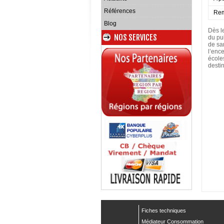
Références
Rem
Blog
Dès le
NOS SERVICES
du pub
de sa
l’ence
écoles
desti
Fiches techniques
Médiateur Consommation