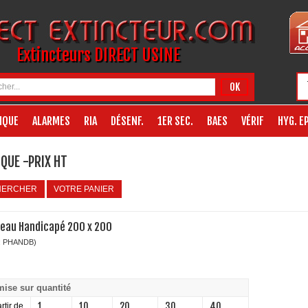
Extincteurs DIRECT USINE
OK
IQUE
ALARMES
RIA
DÉSENF.
1ER SEC.
BAES
VÉRIF
HYG. EP
QUE -PRIX HT
HERCHER
VOTRE PANIER
eau Handicapé 200 x 200
: PHANDB)
ise sur quantité
1
10
20
30
40
rtir de