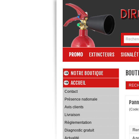
PROMO
EXTINCTEURS
SIGNALÉT
BOUTI
NOTRE BOUTIQUE
ACCUEIL
REC
Contact
Présence nationale
Pann
Avis clients
(Code
Livraison
Règlementation
Rem
Diagnostic gratuit
Actualité
A pa