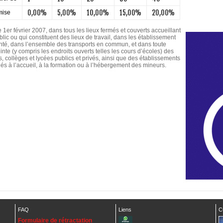
0,00%
5,00%
10,00%
15,00%
20,00%
ise
 1er février 2007, dans tous les lieux fermés et couverts accueillant
lic ou qui constituent des lieux de travail, dans les établissement
nté, dans l’ensemble des transports en commun, et dans toute
inte (y compris les endroits ouverts telles les cours d’écoles) des
, collèges et lycées publics et privés, ainsi que des établissements
nés à l’accueil, à la formation ou à l’hébergement des mineurs.
FAQ
Liens
C
Formulaire de rétractation