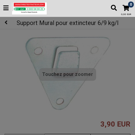
0
0,00 EUR
Support Mural pour extincteur 6/9 kg/l
Touchez pour zoomer
3,90 EUR