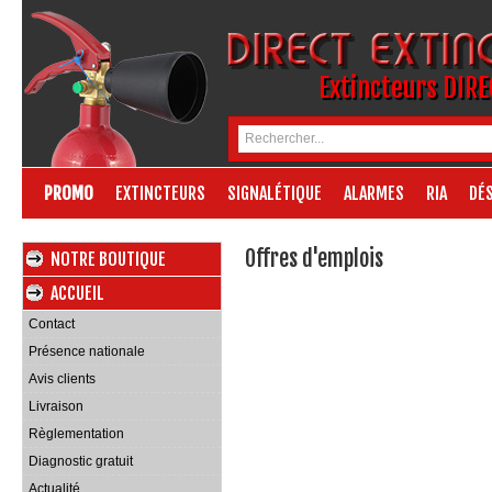
Extincteurs DIR
PROMO
EXTINCTEURS
SIGNALÉTIQUE
ALARMES
RIA
DÉS
Offres d'emplois
NOTRE BOUTIQUE
ACCUEIL
Contact
Présence nationale
Avis clients
Livraison
Règlementation
Diagnostic gratuit
Actualité