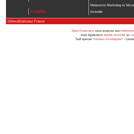
Metaverse Marketing et Sécur
Achat/fax
Incendie
©DirectExtincteur France
Direct Extincteur
vous propose ses
extincteur
mais également
alarme incendie
ou
co
Tarif spécial "
création d'entreprise
" - Livra