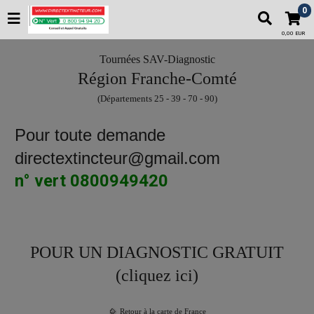
0
0,00 EUR
Tournées SAV-Diagnostic
Région Franche-Comté
(Départements 25 - 39 - 70 - 90)
Pour toute demande
directextincteur@gmail.com
n° vert 0800949420
POUR UN DIAGNOSTIC GRATUIT
(cliquez ici)
Retour à la carte de France