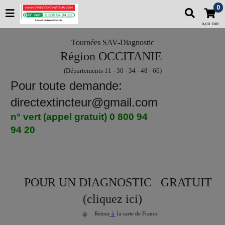
0
0,00 EUR
Tournées SAV-Diagnostic
Région OCCITANIE
(Départements 11 - 30 - 34 - 48 - 66)
Pour toute demande:
directextincteur@gmail.com
n° vert (appel gratuit) 0 800 94
94 20
M
POUR UN DIAGNOSTIC GRATUIT
(cliquez ici)
Retour
à
la carte de France