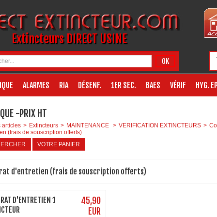
Extincteurs DIRECT USINE
OK
IQUE
ALARMES
RIA
DÉSENF.
1ER SEC.
BAES
VÉRIF
HYG. EP
QUE -PRIX HT
 articles
>
Extincteurs
>
MAINTENANCE
>
VERIFICATION EXTINCTEURS
>
Co
ien (frais de souscription offerts)
HERCHER
VOTRE PANIER
at d'entretien (frais de souscription offerts)
RAT D'ENTRETIEN 1
45,90
NCTEUR
EUR