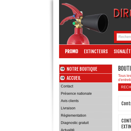
PROMO
EXTINCTEURS
SIGNALÉT
BOUTI
NOTRE BOUTIQUE
Tous les
ACCUEIL
d'entret
Contact
REC
Présence nationale
Avis clients
Contr
Livraison
Règlementation
CONT
Diagnostic gratuit
EXTI
Actualité