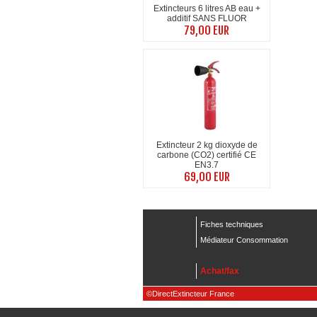
Extincteurs 6 litres AB eau +
additif SANS FLUOR
79,00 EUR
Extincteur 2 kg dioxyde de
carbone (CO2) certifié CE
EN3.7
69,00 EUR
Fiches techniques
Médiateur Consommation
Achat/fax
©DirectExtincteur France
Direct