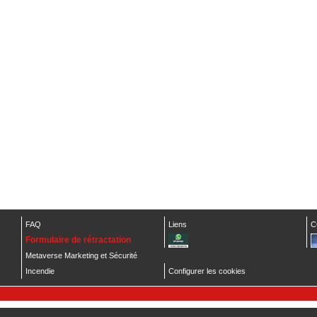
FAQ
Liens
C
Formulaire de rétractation
Metaverse Marketing et Sécurité
Incendie
Configurer les cookies
 Extincteur
vous propose ses
extincteurs
CO2
,
poudre
,
ABC
,
neige carbonique...)
à prix 100% di