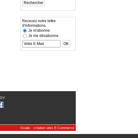
Recevez notre lettre
d'informations.
Je m'abonne
Je me désabonne
GV
Oxatis - création sites E-Commerce
scount