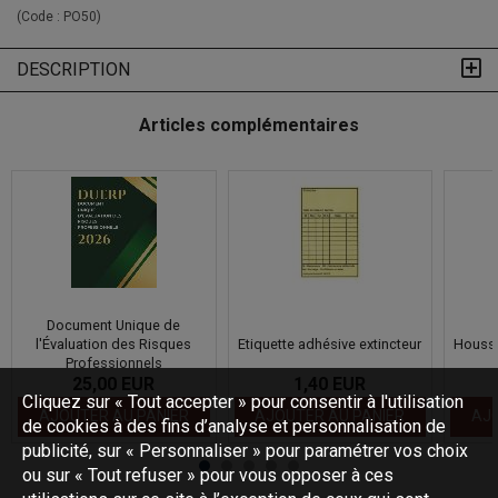
(Code :
PO50
)
DESCRIPTION
Articles complémentaires
Document Unique de
l'Évaluation des Risques
Etiquette adhésive extincteur
Housse
Professionnels
25,00 EUR
1,40 EUR
Cliquez sur « Tout accepter » pour consentir à l'utilisation
AJOUTER AU PANIER
AJOUTER AU PANIER
AJO
de cookies à des fins d’analyse et personnalisation de
publicité, sur « Personnaliser » pour paramétrer vos choix
ou sur « Tout refuser » pour vous opposer à ces