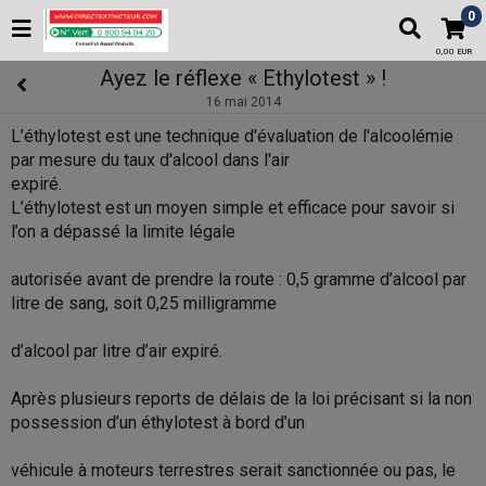
0
0,00 EUR
Ayez le réflexe « Ethylotest » !
16 mai 2014
L’éthylotest est une technique d'évaluation de l'alcoolémie
par mesure du taux d'alcool dans l'air
expiré.
L’éthylotest est un moyen simple et efficace pour savoir si
l’on a dépassé la limite légale
autorisée avant de prendre la route : 0,5 gramme d’alcool par
litre de sang, soit 0,25 milligramme
d’alcool par litre d’air expiré.
Après plusieurs reports de délais de la loi précisant si la non
possession d’un éthylotest
à bord d’un
véhicule
à moteurs terrestres serait sanctionnée ou pas, le