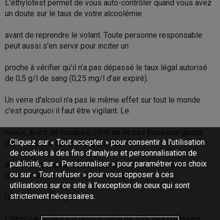
L'éthylotest permet de vous auto-contrôler quand vous avez
un doute sur le taux de votre alcoolémie
avant de reprendre le volant. Toute personne responsable
peut aussi s'en servir pour inciter un
proche à vérifier qu'il n’a pas dépassé le taux légal autorisé
de 0,5 g/l de sang (0,25 mg/l d’air expiré).
Un verre d'alcool n'a pas le même effet sur tout le monde
c'est pourquoi il faut être vigilant. Le
mieux, avant de conduire, c'est de ne pas boire une goutte
Cliquez sur « Tout accepter » pour consentir à l'utilisation
d'alcool. Dans certains pays, il est
de cookies à des fins d’analyse et personnalisation de
publicité, sur « Personnaliser » pour paramétrer vos choix
absolument interdit d'avoir une quantité infinitésimale
ou sur « Tout refuser » pour vous opposer à ces
d'alcool dans le corps en conduisant
utilisations sur ce site à l’exception de ceux qui sont
strictement nécessaires.
(exemple: la Hongrie).
L'alcool au volant est responsable de 35% des collisions