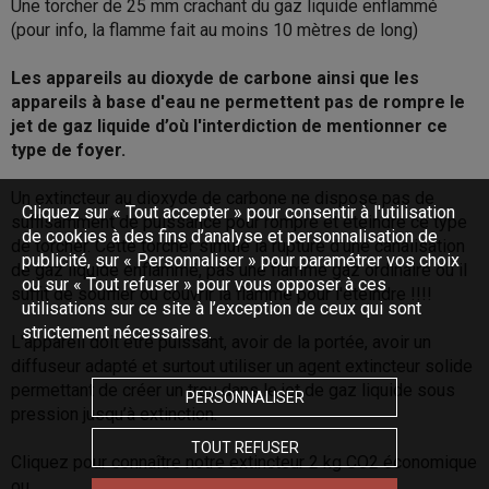
Une torcher de 25 mm crachant du gaz liquide enflammé
(pour info, la flamme fait au moins 10 mètres de long)
Les appareils au dioxyde de carbone ainsi que les
appareils à base d'eau ne permettent pas de rompre le
jet de gaz liquide d’où l'interdiction de mentionner ce
type de foyer.
Un extincteur au dioxyde de carbone ne dispose pas de
Cliquez sur « Tout accepter » pour consentir à l'utilisation
suffisamment de puissance pour rompre et éteindre ce type
de cookies à des fins d’analyse et personnalisation de
de torcher. Cette torcher simule la rupture d'une canalisation
publicité, sur « Personnaliser » pour paramétrer vos choix
de gaz liquide enflammé, pas une flamme gaz ordinaire ou il
ou sur « Tout refuser » pour vous opposer à ces
suffit de souffler ou couvrir la flamme pour l'éteindre !!!!
utilisations sur ce site à l’exception de ceux qui sont
strictement nécessaires.
L'appareil doit être puissant, avoir de la portée, avoir un
diffuseur adapté et surtout utiliser un agent extincteur solide
permettant de créer un trou dans le jet de gaz liquide sous
PERSONNALISER
pression jusqu’à extinction.
TOUT REFUSER
Cliquez pour connaître notre extincteur 2 kg CO2 économique
ou